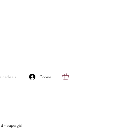
Connexion
e cadeau
d - Supergirl