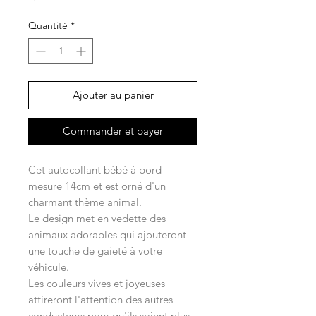
Quantité
*
Ajouter au panier
Commander et payer
Cet autocollant bébé à bord
mesure 14cm et est orné d'un
charmant thème animal.
Le design met en vedette des
animaux adorables qui ajouteront
une touche de gaieté à votre
véhicule.
Les couleurs vives et joyeuses
attireront l'attention des autres
conducteurs pour qu'ils soient plus