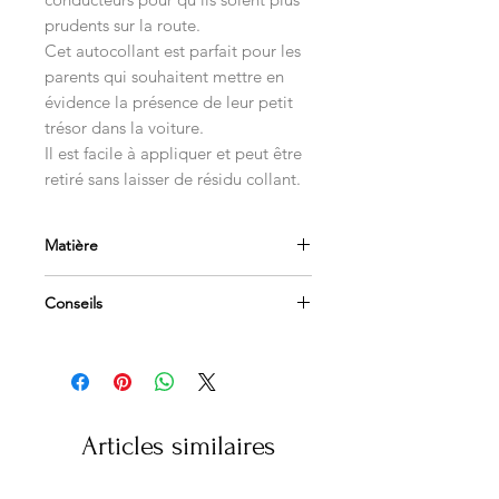
prudents sur la route.
Cet autocollant est parfait pour les
parents qui souhaitent mettre en
évidence la présence de leur petit
trésor dans la voiture.
Il est facile à appliquer et peut être
retiré sans laisser de résidu collant.
Matière
Vinyl polymère 70 microns
Conseils
Impression quadricolore HD
Haute résistance climatique
Appliquer sur une surface propre et
dégraissée
Adapté vitres et carrosseries
Afin de les retirer facilement, utilisez
un sèche-cheveux
Articles similaires