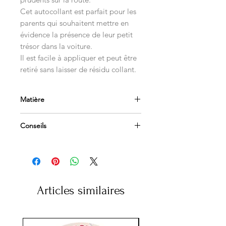
Cet autocollant est parfait pour les
parents qui souhaitent mettre en
évidence la présence de leur petit
trésor dans la voiture.
Il est facile à appliquer et peut être
retiré sans laisser de résidu collant.
Matière
Vinyl polymère 70 microns
Conseils
Impression quadricolore HD
Haute résistance climatique
Appliquer sur une surface propre et
dégraissée
Adapté vitres et carrosseries
Afin de les retirer facilement, utilisez
un sèche-cheveux
Articles similaires