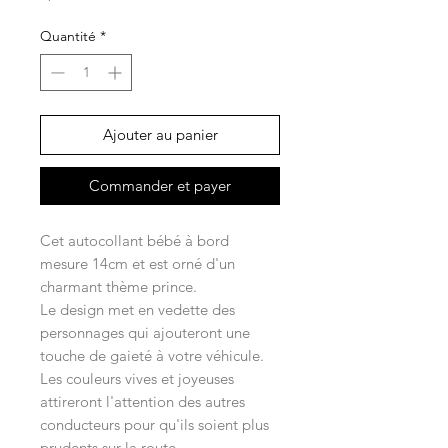
Quantité
*
Ajouter au panier
Commander et payer
Cet autocollant bébé à bord
mesure 14cm et est orné d'un
charmant thème prince.
Le design met en vedette des
personnages qui ajouteront une
touche de gaieté à votre véhicule.
Les couleurs vives et joyeuses
attireront l'attention des autres
conducteurs pour qu'ils soient plus
prudents sur la route.