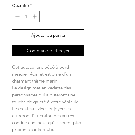
Quantité
*
Ajouter au panier
Commander et payer
Cet autocollant bébé à bord
mesure 14cm et est orné d'un
charmant thème marin.
Le design met en vedette des
personnages qui ajouteront une
touche de gaieté à votre véhicule.
Les couleurs vives et joyeuses
attireront l'attention des autres
conducteurs pour qu'ils soient plus
prudents sur la route.