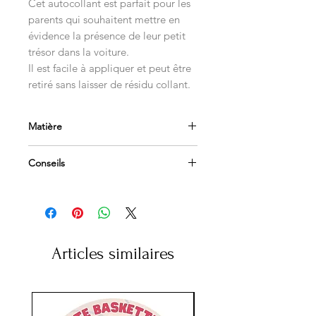
Cet autocollant est parfait pour les
parents qui souhaitent mettre en
évidence la présence de leur petit
trésor dans la voiture.
Il est facile à appliquer et peut être
retiré sans laisser de résidu collant.
Matière
Vinyl polymère 70 microns
Conseils
Impression quadricolore HD
Haute résistance climatique
Appliquer sur une surface propre et
dégraissée
Adapté vitres et carrosseries
Afin de les retirer facilement, utilisez
un sèche-cheveux
Articles similaires