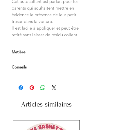
Cet autocollant est parfait pour les
parents qui souhaitent mettre en
évidence la présence de leur petit
trésor dans la voiture.
Il est facile à appliquer et peut être
retiré sans laisser de résidu collant.
Matière
Vinyl polymère 70 microns
Conseils
Impression quadricolore HD
Haute résistance climatique
Appliquer sur une surface propre et
dégraissée
Adapté vitres et carrosseries
Afin de les retirer facilement, utilisez
un sèche-cheveux
Articles similaires