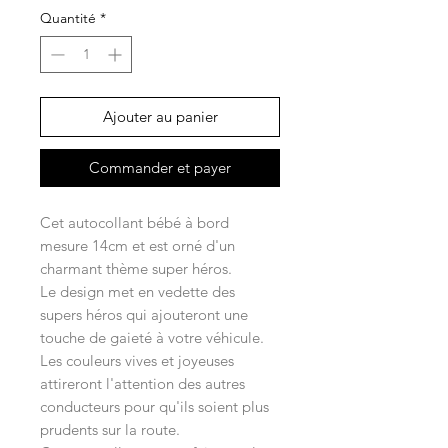
Quantité
*
Ajouter au panier
Commander et payer
Cet autocollant bébé à bord
mesure 14cm et est orné d'un
charmant thème super héros.
Le design met en vedette des
supers héros qui ajouteront une
touche de gaieté à votre véhicule.
Les couleurs vives et joyeuses
attireront l'attention des autres
conducteurs pour qu'ils soient plus
prudents sur la route.