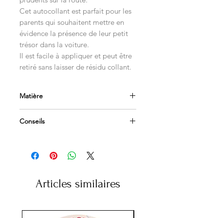
Cet autocollant est parfait pour les
parents qui souhaitent mettre en
évidence la présence de leur petit
trésor dans la voiture.
Il est facile à appliquer et peut être
retiré sans laisser de résidu collant.
Matière
Vinyl polymère 70 microns
Conseils
Impression quadricolore HD
Haute résistance climatique
Appliquer sur une surface propre et
dégraissée
Adapté vitres et carrosseries
Afin de les retirer facilement, utilisez
un sèche-cheveux
Articles similaires