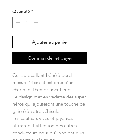
Quantité
*
Ajouter au panier
Commander et payer
Cet autocollant bébé à bord
mesure 14cm et est orné d'un
charmant thème super héros.
Le design met en vedette des super
héros qui ajouteront une touche de
gaieté à votre véhicule.
Les couleurs vives et joyeuses
attireront l'attention des autres
conducteurs pour qu'ils soient plus
prudents sur la route.