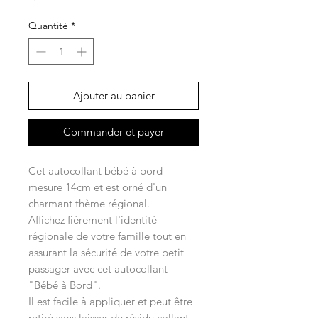
Quantité
*
Ajouter au panier
Commander et payer
Cet autocollant bébé à bord
mesure 14cm et est orné d'un
charmant thème régional.
Affichez fièrement l'identité
régionale de votre famille tout en
assurant la sécurité de votre petit
passager avec cet autocollant
"Bébé à Bord".
Il est facile à appliquer et peut être
retiré sans laisser de résidu collant.