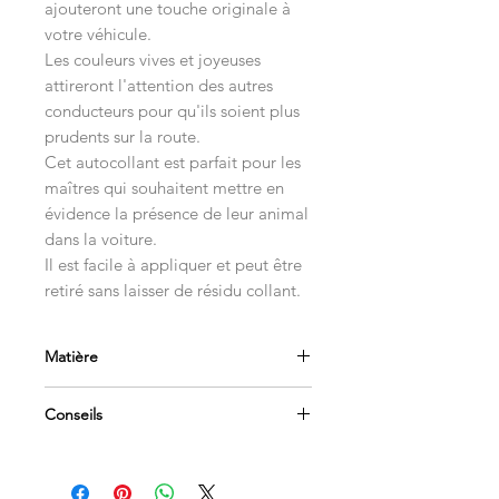
ajouteront une touche originale à
votre véhicule.
Les couleurs vives et joyeuses
attireront l'attention des autres
conducteurs pour qu'ils soient plus
prudents sur la route.
Cet autocollant est parfait pour les
maîtres qui souhaitent mettre en
évidence la présence de leur animal
dans la voiture.
Il est facile à appliquer et peut être
retiré sans laisser de résidu collant.
Matière
Vinyl polymère 70 microns
Conseils
Impression quadricolore HD
Haute résistance climatique
Appliquer sur une surface propre et
dégraissée