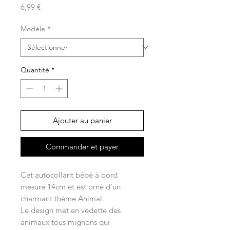
Prix
6,99 €
Modèle
*
Quantité
*
Ajouter au panier
Commander et payer
Cet autocollant bébé à bord
mesure 14cm et est orné d'un
charmant thème Animal.
Le design met en vedette des
animaux tous mignons qui