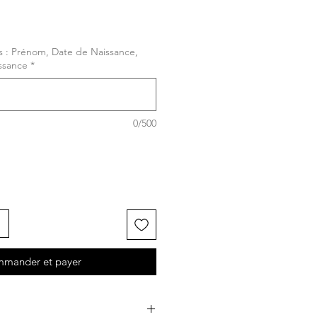
s : Prénom, Date de Naissance,
issance
*
0/500
mander et payer