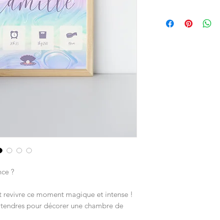
! livré sans cadre !
Envoi en Colissimo D
nce ?
nt revivre ce moment magique et intense !
s tendres pour décorer une chambre de