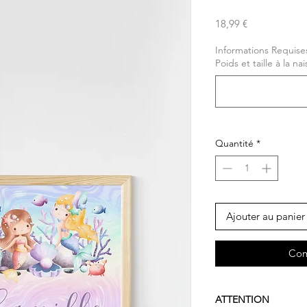
Prix
18,99 €
Informations Requise
Poids et taille à la na
Quantité
*
Ajouter au panier
Com
ATTENTION